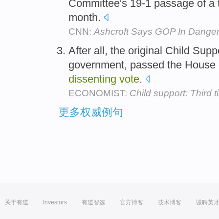
Committee's 19-1 passage of a to
month.
CNN:
Ashcroft Says GOP In Danger 
After all, the original Child Sup
government, passed the House 
dissenting
vote
.
ECONOMIST:
Child support: Third 
更多权威例句
关于有道
Investors
有道智选
官方博客
技术博客
诚聘英