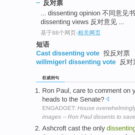
反对票
... dissenting opinion 不同意见书
dissenting views 反对意见 ...
基于88个网页
-
相关网页
短语
Cast dissenting vote
投反对票
willmigerl dissenting vote
反对
权威例句
Ron Paul, care to comment on 
heads to the Senate?
ENGADGET:
House overwhelmingl
images -- Ron Paul dissents to sav
Ashcroft cast the only
dissentin