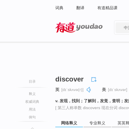
词典
翻译
有道精品课
中
有道 - 网易旗下搜索
discover
目录
英
[dɪˈskʌvə(r)]
美
[dɪˈskʌvər]
释义
v. 发现，找到；了解到，发觉，查明；
权威词典
[ 第三人称单数 discovers 现在分词 discove
用法
例句
网络释义
专业释义
英英