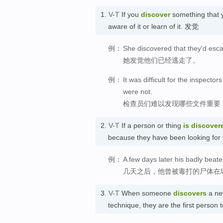
1.
V-T
If you
discover
something that 
aware of it or learn of it. 发觉
例：
She discovered that they'd esc
她发觉他们已经逃走了。
例：
It was difficult for the inspec
were not.
检查员们难以发现哪些文件重要
2.
V-T
If a person or thing
is discover
because they have been looking f
例：
A few days later his badly beat
几天之后，他曾被毒打的尸体在
3.
V-T
When someone
discovers
a new
technique, they are the first person