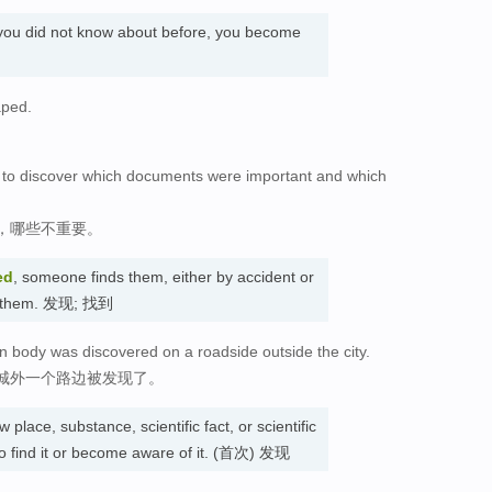
you did not know about before, you become
aped.
tors to discover which documents were important and which
，哪些不重要。
ed
, someone finds them, either by accident or
or them. 发现; 找到
en body was discovered on a roadside outside the city.
城外一个路边被发现了。
 place, substance, scientific fact, or scientific
 to find it or become aware of it. (首次) 发现