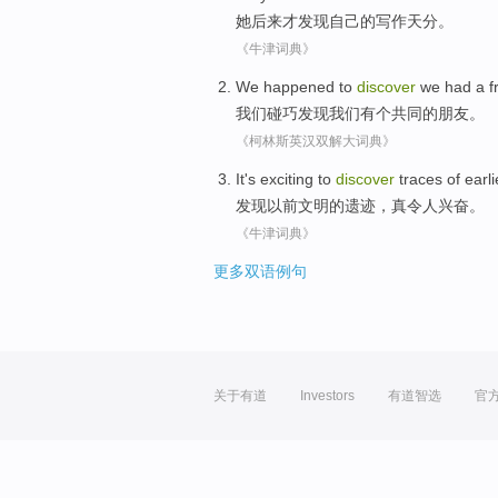
她
后来
才
发现自己
的
写作
天分
。
《牛津词典》
We
happened to
discover
we
had
a
f
我们
碰巧
发现
我们
有
个
共同的
朋友
。
《柯林斯英汉双解大词典》
It's exciting
to
discover
traces
of
earli
发现
以前
文明
的
遗迹
，
真
令人兴奋。
《牛津词典》
更多双语例句
关于有道
Investors
有道智选
官