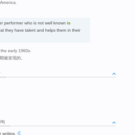
r America.
er performer who is not well known
is
t they have talent and helps them in their
 the early 1960s.
初期被发现的。
析
例句
r
writing
.