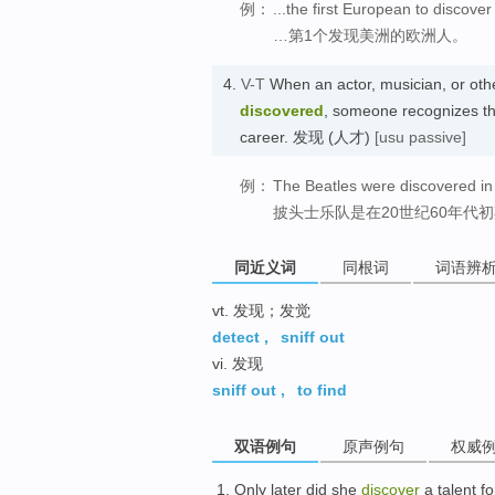
例：
...the first European to discove
…第1个发现美洲的欧洲人。
4.
V-T
When an actor, musician, or oth
discovered
, someone recognizes tha
career. 发现 (人才)
[usu passive]
例：
The Beatles were discovered in
披头士乐队是在20世纪60年代
同近义词
同根词
词语辨
vt. 发现；发觉
detect
,
sniff out
vi. 发现
sniff out
,
to find
双语例句
原声例句
权威
Only
later
did
she
discover
a
talent fo