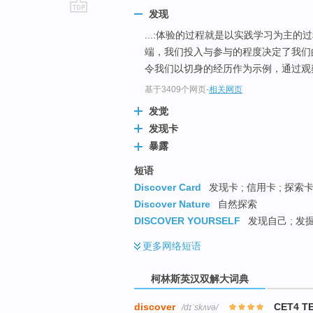
发现
go
...:体验的过程就是以实践学习为主
top
端，我们投入与参与的程度决定了我
令我们以切身的经历作为示例，通过观
基于3409个网页
-
相关网页
发觉
发现卡
暴露
短语
Discover Card
发现卡 ; 信用卡 ; 探索
Discover Nature
自然探索
DISCOVER YOURSELF
发现自己 ; 发
更多
网络短语
柯林斯英汉双解大词典
discover
CET4 T
/dɪˈskʌvə/