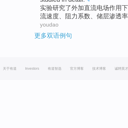
实验
研究了外加
直流电
场作用下
流
速度
、
阻力
系数
、
储
层
渗透率
youdao
更多双语例句
关于有道
Investors
有道智选
官方博客
技术博客
诚聘英