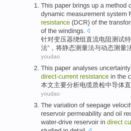
This paper
brings up
a
method
c
dynamic
measurement
system 
resistance
(DCR) of the
transfo
of the
windings
.
针对
变压器
绕组
直流
电阻
测试
特
法
”，将静态测量法与动态测量
youdao
This paper
analyses
uncertainty
direct-
current
resistance
in
the
c
本文
主要
分析
电缆
质检
中
导体直
youdao
The variation
of
seepage
velocit
reservoir
permeability
and
oil
re
water-drive
reservoir in
direct
cu
studied
in detail.