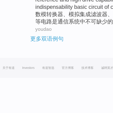
indispensability
basic
circuit
of
数模
转换器
、
模拟
集成
滤波器
、
等
电路
是
通信
系统中不可
缺少
的
youdao
更多双语例句
关于有道
Investors
有道智选
官方博客
技术博客
诚聘英