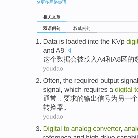
更多
网络短语
相关文章
双语例句
权威例句
Data
is
loaded
into the KVp
digi
and
A8
.
这个
数据
会被
载入
A4
和
A8区的
youdao
Often
,
the
required
output
signa
signal,
which
requires a
digital
t
通常
，
要求
的
输出
信号
为
另一个
转换器
。
youdao
Digital
to
analog
converter
,
anal
reference
and
high
drive
capabil