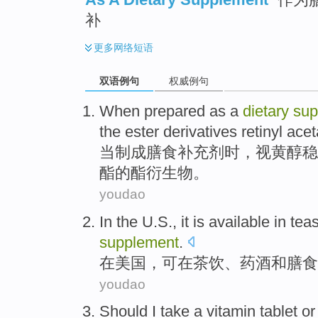
补
更多
网络短语
双语例句
权威例句
When
prepared as
a
dietary
sup
the
ester
derivatives
retinyl
acet
当
制成
膳食
补充剂
时，
视黄醇
稳
酯的酯
衍生物
。
youdao
In
the U.S
.,
it
is available
in
tea
supplement
.
在
美国
，
可
在
茶饮
、
药酒
和
膳食
youdao
Should
I
take a vitamin
tablet
or