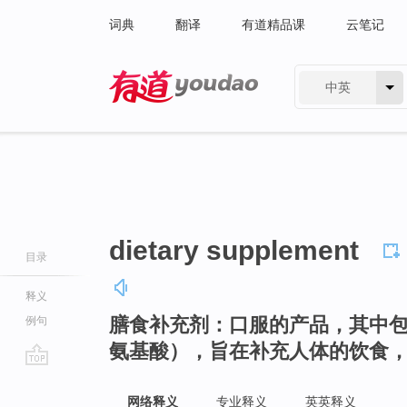
词典
翻译
有道精品课
云笔记
中英
有道 - 网易旗下搜索
dietary supplement
目录
释义
膳食补充剂：口服的产品，其中
例句
氨基酸），旨在补充人体的饮食
go
top
网络释义
专业释义
英英释义