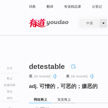
词典
翻译
有道精品课
云笔记
中英
有道 - 网易旗下搜索
detestable
目录
英
[dɪˈtestəbl]
美
[dɪˈtestəbl]
释义
adj. 可憎的，可恶的；嫌恶的
权威词典
用法
例句
网络释义
英英释义