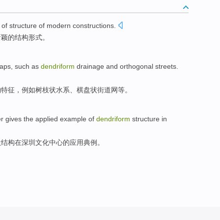
of
structure
of
modern
constructions
.
新颖
的
结构
形式。
aps
,
such as
dendriform
drainage
and
orthogonal
streets
.
构
特征，
例如
树枝
状
水系
、
棋盘
状
街道
网等。
r gives
the applied
example
of
dendriform
structure
in
状
结构
在
深圳
文化中心
的
应用典
例
。