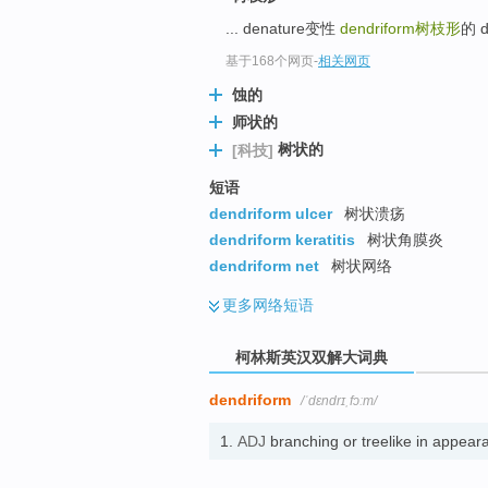
go
... denature变性
dendriform
树枝形
的 
top
基于168个网页
-
相关网页
蚀的
师状的
树状的
[科技]
短语
dendriform ulcer
树状溃疡
dendriform keratitis
树状角膜炎
dendriform net
树状网络
更多
网络短语
柯林斯英汉双解大词典
dendriform
/ˈdɛndrɪˌfɔːm/
1.
ADJ
branching or treelike in app