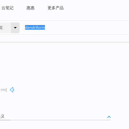
云笔记
惠惠
更多产品
英
ːrm]
释义