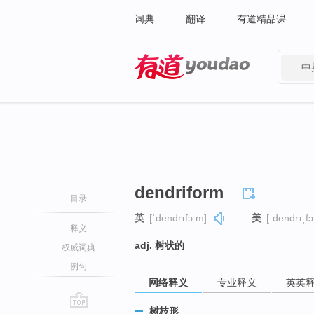
词典
翻译
有道精品课
中
有道 - 网易旗下搜索
dendriform
目录
英
[ˈdendrɪfɔːm]
美
[ˈdendrɪˌfɔ
释义
adj. 树状的
权威词典
例句
网络释义
专业释义
英英
树枝形