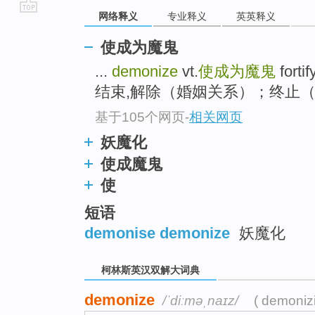
网络释义
专业释义
英英释义
go
top
使成为魔鬼
...
demonize
vt.
使成为魔鬼
forti
结束,解除（婚姻关系）；终止（商
基于105个网页
-
相关网页
妖魔化
使成魔鬼
使
短语
demonise demonize
妖魔化
柯林斯英汉双解大词典
demonize
/ˈdiːməˌnaɪz/
( demoniz