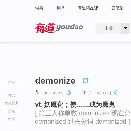
词典
翻译
有道精品课
云笔记
中英
有道 - 网易旗下搜索
demonize
目录
英
[ˈdiːmənaɪz]
美
[ˈdiːmənaɪz]
释义
vt. 妖魔化；使……成为魔鬼
权威词典
用法
[ 第三人称单数 demonizes 现在分词
例句
demonized 过去分词 demonized ]