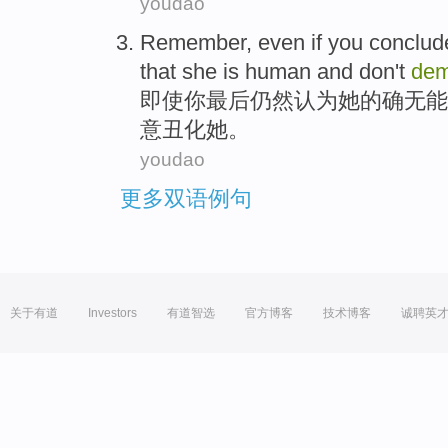
youdao
Remember
,
even if
you
conclud
that she
is
human
and
don't
dem
即使
你
最后仍然
认为
她
的确
无能
意丑化
她
。
youdao
更多双语例句
关于有道
Investors
有道智选
官方博客
技术博客
诚聘英