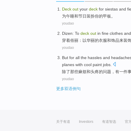
Deck
out
your
deck
for
siestas
and
fi
为
午睡
和
节日
装扮
你
的
甲板
。
youdao
Dizen
: To
deck
out
in
fine
clothes
and
穿着
俗
丽：以华丽的
衣服
和
饰品来装
youdao
But for
all the hassles
and
headache
planes
with
cool
paint jobs.
除了
那些
麻烦
和
头疼
的问题，
有
一
件
youdao
更多双语例句
关于有道
Investors
有道智选
官