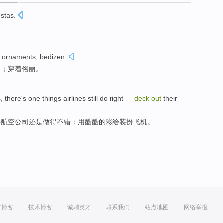
estas
.
ornaments
;
bedizen
.
饰
；穿着
俗
丽。
s
,
there's
one
things
airlines
still
do
right
—
deck
out
their
事
航空公司
还是
做
得不错
：
用
酷酷的
彩绘装扮
飞机
。
方博客
技术博客
诚聘英才
联系我们
站点地图
网络举报