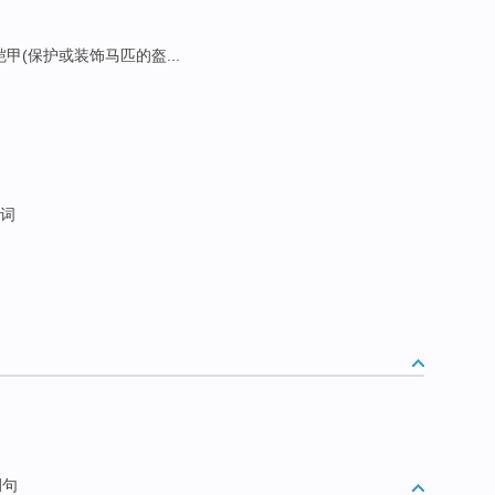
 铠甲(保护或装饰马匹的盔...
义词
例句