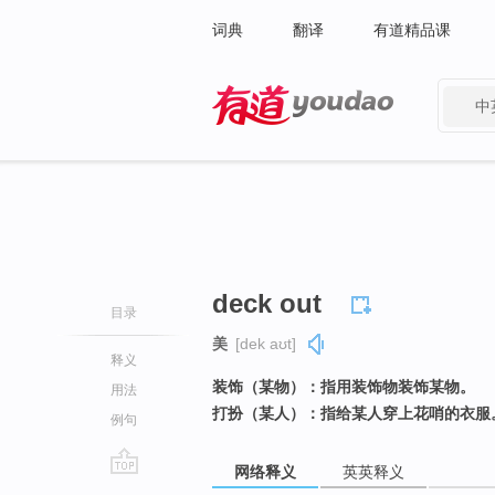
词典
翻译
有道精品课
中
有道 - 网易旗下搜索
deck out
目录
美
[dek aʊt]
释义
装饰（某物）：指用装饰物装饰某物。
用法
打扮（某人）：指给某人穿上花哨的衣服
例句
网络释义
英英释义
go