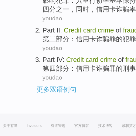
影响
犯罪
：
入室
行窃率基本保持
四分之一
，同时，
信用卡
诈骗率
youdao
Part II
:
Credit
card
crime
of
frau
第二
部分：
信用卡
诈骗罪
的
犯罪
youdao
Part IV
:
Credit
card
crime
of
fra
第四
部分：
信用卡
诈骗罪
的
刑事
youdao
更多双语例句
关于有道
Investors
有道智选
官方博客
技术博客
诚聘英