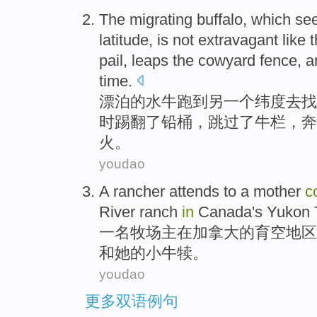
The migrating
buffalo
, which
se
latitude
,
is not
extravagant like 
pail
,
leaps
the
cowyard
fence, 
time.
漂泊
的
水牛
跑
到
另一个
纬度
去
找
时
踢
翻了
铅桶
，
跳过
了
牛栏
，奔
火。
youdao
A
rancher attends to
a
mother
c
River
ranch
in
Canada
's
Yukon
T
一
名
牧场主
在
加拿大
的
育空地区
和
她
的
小牛犊
。
youdao
更多双语例句