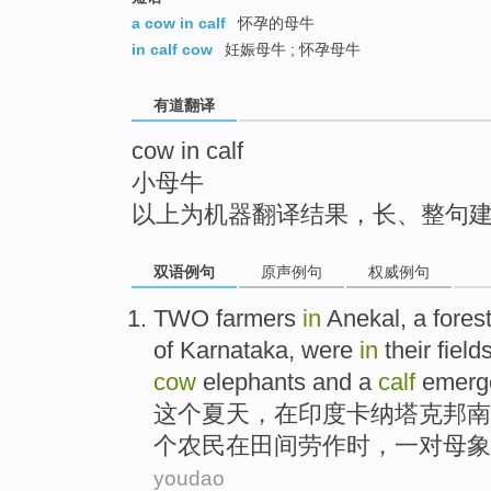
top
a cow in calf
怀孕的母牛
in calf cow
妊娠母牛 ; 怀孕母牛
有道翻译
cow in calf
小母牛
以上为机器翻译结果，长、整句
双语例句
原声例句
权威例句
TWO
farmers
in
Anekal
, a
fores
of
Karnataka
, were
in
their field
cow
elephants
and
a
calf
emerg
这个
夏天
，
在
印度
卡纳塔克邦
南
个
农民
在
田间
劳作
时，
一对
母
象
youdao