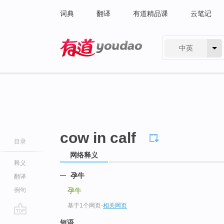
词典
翻译
有道精品课
云笔记
中英
有道 - 网易旗下搜索
cow in calf
目录
网络释义
释义
孕牛
翻译
例句
孕牛
基于1个网页
-
相关网页
go
短语