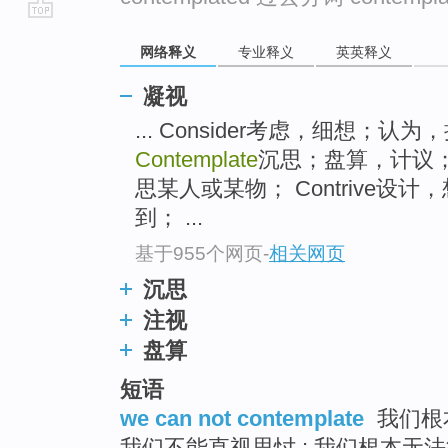
go
网络释义
专业释义
英英释义
top
凝视
... Consider考虑，细想
Contemplate
沉思；盘算，计议
思某人或某物； Contrive
到； ...
基于955个网页
-
相关网页
沉思
注视
盘算
短语
we can not contemplate
我们根本
我们不能直视思忖 ; 我们根本无