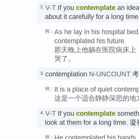
V-T
If you
contemplate
an idea
2.
about it carefully for a lon
As he lay in his hospital bed
例：
contemplated his future.
那天晚上他躺在医院病床上
哭了。
contemplation
N-UNCOUNT
考
3.
It is a place of quiet contemp
例：
这是一个适合静静深思的地
V-T
If you
contemplate
someth
4.
look at them for a long time. 
He contemplated his hands, s
例：