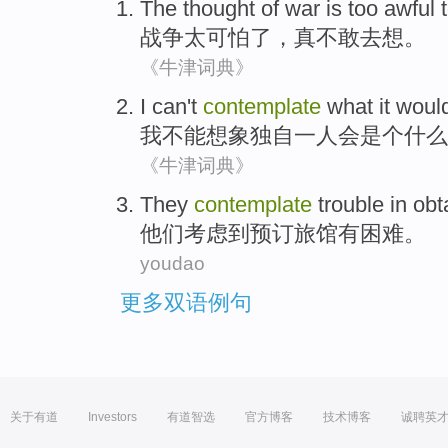
The
thought
of
war
is too
awful
战争
太
可怕了
，真不敢
去
想
。
《牛津词典》
I
can't
contemplate
what
it
woul
我
不能
想象
独自一人
会
是个
什么
《牛津词典》
They
contemplate
trouble
in obt
他们
考虑到
预订
旅馆
有困难
。
youdao
更多双语例句
关于有道
Investors
有道智选
官方博客
技术博客
诚聘英