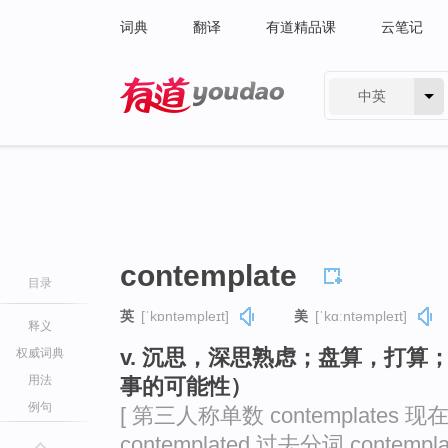
词典
翻译
有道精品课
云笔记
中英
有道 - 网易旗下搜索
contemplate
目录
英
[ˈkɒntəmpleɪt]
美
[ˈkɑːntəmpleɪt]
释义
v. 沉思，深思熟虑；盘算，打
权威词典
用法
事的可能性）
例句
[ 第三人称单数 contemplates 现在
contemplated 过去分词 contemplat