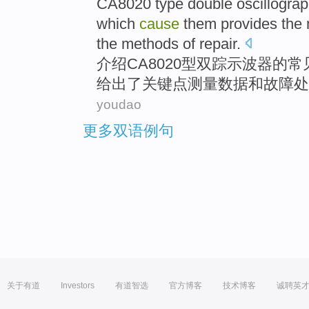
CA8020
type
double
oscillogra
which
cause
them
provides
the
the
methods
of repair.
介绍
CA8020
型
双
踪示波器
的
常
给出了
关键点
测量数据
和
故障处
youdao
更多双语例句
关于有道
Investors
有道智选
官方博客
技术博客
诚聘英