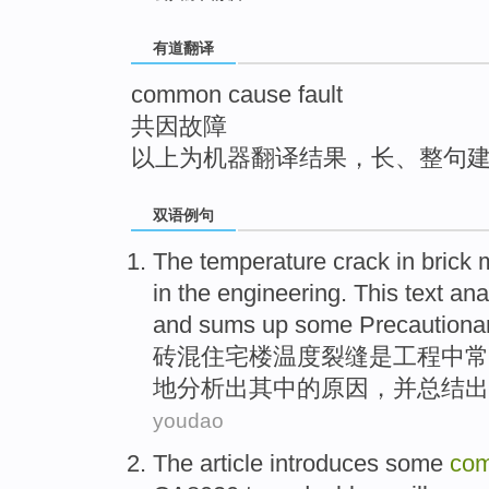
top
有道翻译
common cause fault
共因故障
以上为机器翻译结果，长、整句
双语例句
The
temperature
crack in
brick 
in
the
engineering
. This text
ana
and
sums up
some
Precautiona
砖混
住宅楼
温度
裂缝
是
工程
中
常
地
分析
出其中的
原因
，并
总结
出
youdao
The article
introduces
some
co