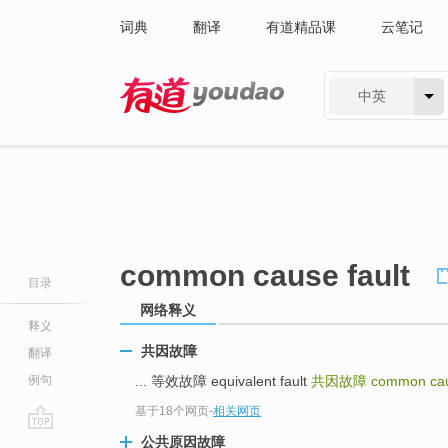
词典
翻译
有道精品课
云笔记
中英
有道 - 网易旗下搜索
common cause fault
目录
网络释义
释义
共因故障
翻译
例句
... 等效故障 equivalent fault
共因故障
common cau
基于18个网页
-
相关网页
go
公共原因故障