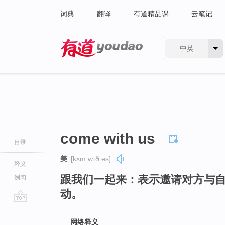
词典
翻译
有道精品课
云笔记
中英
有道 - 网易旗下搜索
come with us
目录
美
[kʌm wɪð əs]
释义
跟我们一起来：表示邀请对方与
例句
动。
go
top
网络释义