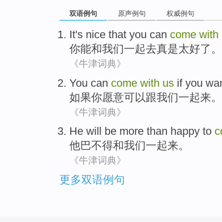
双语例句
原声例句
权威例句
It
's nice
that
you
can
come
with
你
能
和我们
一起去
真是
太
好了。
《牛津词典》
You can
come
with
us
if
you
wan
如果
你
愿意
可以
跟
我们
一起来
。
《牛津词典》
He
will be more than happy
to
c
他
巴不得
和
我们
一起
来。
《牛津词典》
更多双语例句