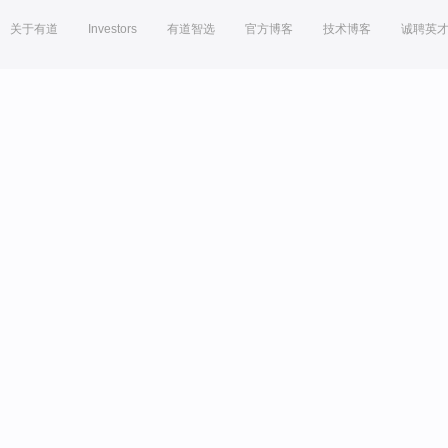
关于有道
Investors
有道智选
官方博客
技术博客
诚聘英