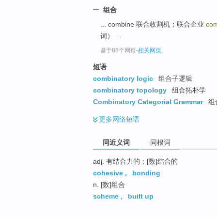
top
组合
... combine 联合收割机；联合企业
com
词） ...
基于86个网页
-
相关网页
短语
combinatory logic
组合子逻辑
combinatory topology
组合拓朴学
Combinatory Categorial Grammar
组
更多
网络短语
同近义词
同根词
adj. 有结合力的；[数]结合的
cohesive
,
bonding
n. [数]组合
scheme
,
built up