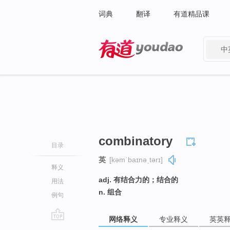
词典
翻译
有道精品课
中
有道 - 网易旗下搜索
combinatory
目录
英
[kəmˈbaɪnəˌtərɪ]
释义
adj. 有结合力的；结合的
用法
n. 组合
例句
网络释义
专业释义
英英
go