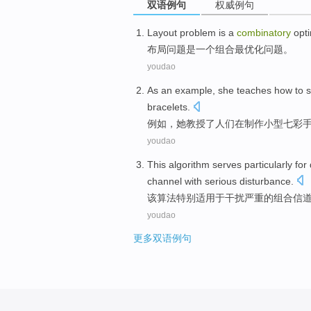
双语例句
权威例句
Layout
problem
is
a
combinatory
opt
布局
问题
是
一个
组合
最优化
问题。
youdao
As an
example
,
she
teaches
how to
s
bracelets
.
例如
，
她
教授了人们
在
制作
小型
七彩
youdao
This
algorithm
serves
particularly
for
channel
with
serious
disturbance
.
该
算法
特别
适用于干扰
严重
的
组合
信
youdao
更多双语例句