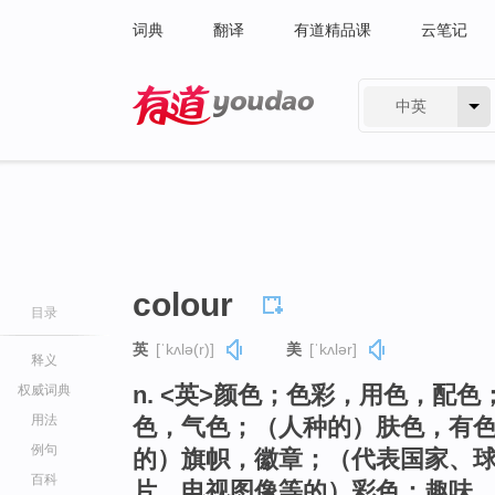
词典
翻译
有道精品课
云笔记
中英
有道 - 网易旗下搜索
colour
目录
英
[ˈkʌlə(r)]
美
[ˈkʌlər]
释义
n. <英>颜色；色彩，用色，配
权威词典
用法
色，气色；（人种的）肤色，有
例句
的）旗帜，徽章；（代表国家、
百科
片、电视图像等的）彩色；趣味