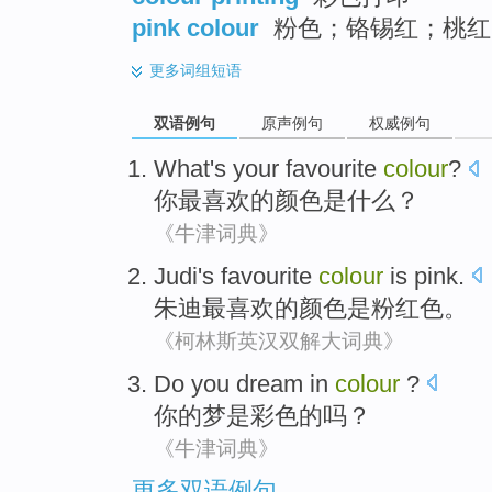
pink colour
粉色；铬锡红；桃红
更多
词组短语
双语例句
原声例句
权威例句
What's
your
favourite
colour
?
你
最喜欢
的
颜色是
什么？
《牛津词典》
Judi
's favourite
colour
is
pink
.
朱迪
最
喜欢的
颜色
是
粉红色。
《柯林斯英汉双解大词典》
Do
you
dream
in
colour
?
你
的
梦
是
彩色的
吗？
《牛津词典》
更多双语例句