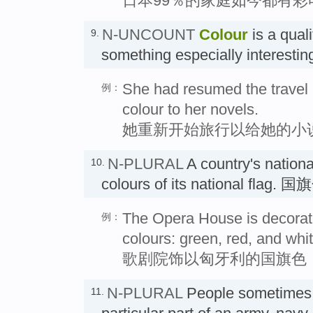
日本99％的家庭如今都有彩
N-UNCOUNT
Colour
is a qual
9.
something especially interestin
She had resumed the travel
例：
colour to her novels.
她重新开始旅行以给她的小
N-PLURAL
A country's nation
10.
colours of its national flag. 
The Opera House is decorate
例：
colours: green, red, and whit
歌剧院饰以匈牙利的国旗色
N-PLURAL
People sometimes re
11.