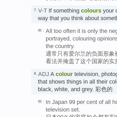
V-T
If something
colours
your o
7.
way that you think about some
All too often it is only the n
例：
portrayed, colouring opinions
the country.
通常只有爱尔兰的负面形象
看法并掩盖了这个国家的实
ADJ
A
colour
television, photog
8.
that shows things in all their col
black, white, and grey. 彩色的
In Japan 99 per cent of all
例：
television set.