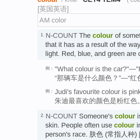
[英国英语]
AM color
N-COUNT
The
colour
of somet
1.
that it has as a result of the way
light. Red, blue, and green ar
"What colour is the car?"—"
例：
“那辆车是什么颜色？”—“红
Judi's favourite colour is pin
例：
朱迪最喜欢的颜色是粉红色
N-COUNT
Someone's
colour
i
2.
skin. People often use
colour
i
person's race. 肤色 (常指人种)