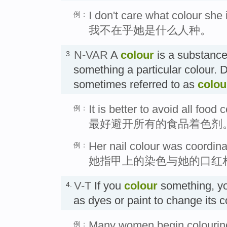
I don't care what colour she 
例：
我不在乎她是什么人种。
N-VAR
A
colour
is a substance
3.
something a particular colour.
sometimes referred to as
colou
It is better to avoid all food 
例：
最好避开所有的食品着色剂
Her nail colour was coordinat
例：
她指甲上的染色与她的口红
V-T
If you
colour
something, y
4.
as dyes or paint to change it
Many women begin colouring t
例：