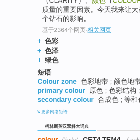
（CLARITY）、
颜色
（
COLOU
质量的重要因素。今天我来让大
个钻石的影响。
基于2364个网页
-
相关网页
色彩
色泽
绿色
短语
Colour zone
色彩地带 ; 颜色地
primary colour
原色 ; 色彩结构 
secondary colour
合成色 ; 等和色
更多
网络短语
柯林斯英汉双解大词典
colour
CET4 TEM4
/ˈkʌlə/
( col