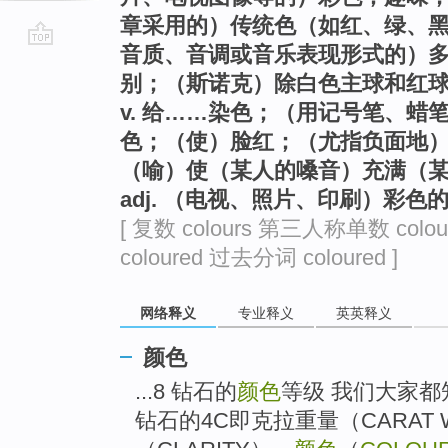
章采用的）传统色（如红、绿、黑
音质、音调或音乐表现形式的）多
go
别；（斯诺克）除白色主球和红
top
v. 给……染色；（用记号笔、
色；（使）脸红；（尤指负面地
（喻）使（某人的嗓音）充满（
adj. （电视、照片、印刷）彩色
[ 复数 colours 第三人称单数 colo
coloured 过去分词 coloured ]
网络释义
专业释义
英英释义
颜色
...8 钻石的
颜色
等级 我们大家
钻石的4C即克拉重量（CARAT 