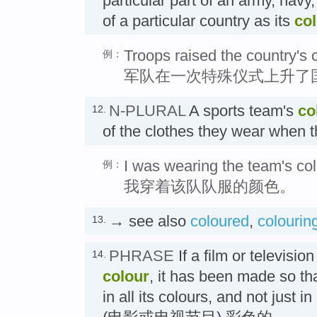
particular part of an army, navy, 
of a particular country as its
co
Troops raised the country's 
例：
军队在一次特殊仪式上升了
N-PLURAL
A sports team's
co
12.
of the clothes they wear whe
I was wearing the team's col
例：
我穿着该队队服的颜色。
→ see also
coloured
,
colourin
13.
PHRASE
If a film or televisi
14.
colour
, it has been made so th
in all its colours, and not just in