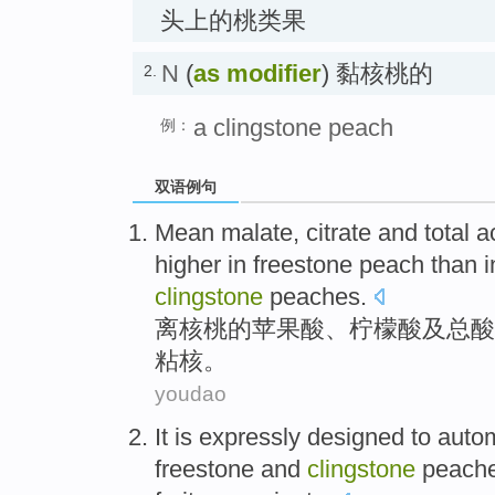
头上的桃类果
N
(
as modifier
) 黏核桃的
2.
a clingstone peach
例：
双语例句
Mean
malate
,
citrate
and
total
a
higher
in freestone peach than 
clingstone
peaches.
离核桃的
苹果
酸、
柠檬酸
及
总
酸
粘核。
youdao
It is expressly
designed
to
autom
freestone and
clingstone
peache