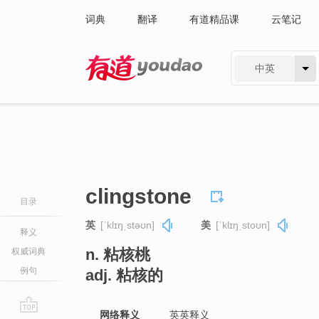
词典
翻译
有道精品课
云笔记
中英
有道 - 网易旗下搜索
clingstone
目录
英
[ˈklɪŋˌstəʊn]
美
[ˈklɪŋˌstoʊn]
释义
n. 粘核桃
权威词典
例句
adj. 粘核的
网络释义
英英释义