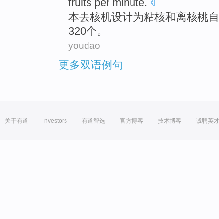
fruits
per
minute
.
本去核机
设计
为粘核
和
离核桃
自
320个。
youdao
更多双语例句
关于有道
Investors
有道智选
官方博客
技术博客
诚聘英