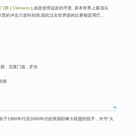
莱门斯
(
Clemens
),就是使用这款的手套. 原本世界上最顶尖
承受的冲击力道特别强,因此过去世界级的比赛都是用巴...
 ; 克莱门兹 ; 罗杰
劳斯
于1980年代至2000年代的美国职棒大联盟的投手，外号“火