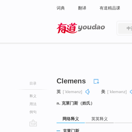
词典
翻译
有道精品课
中
有道 - 网易旗下搜索
Clemens
目录
英
[ˈklemənz]
美
[ˈklemənz]
释义
n. 克莱门斯（姓氏）
用法
例句
网络释义
英英释义
go
克莱门斯