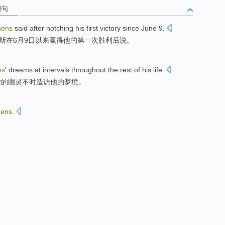
例句
mens
said
after
notching
his
first
victory
since
June
9
.
斯在
6月
9日
以来
赢得
他
的
第一次
胜利
后
说
。
ns
'
dreams
at
intervals
throughout
the
rest
of
his
life.
样
的
幽灵
不时
造访
他
的
梦境
。
ens
.