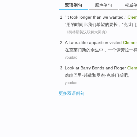
双语例句
原声例句
权威
"
It took
longer
than
we
wanted
,"
Cle
“
用
的
时间
比
我们
希望
的要长，”
克莱门
《柯林斯英汉双解大词典》
A
Laura-like
apparition visited
Cleme
在
克莱门斯
的
余生
中，
一
个像劳拉一
youdao
Look at
Barry Bonds
and
Roger
Clem
瞧瞧
巴里·
邦
兹
和
罗杰·
克莱门斯吧
。
youdao
更多双语例句