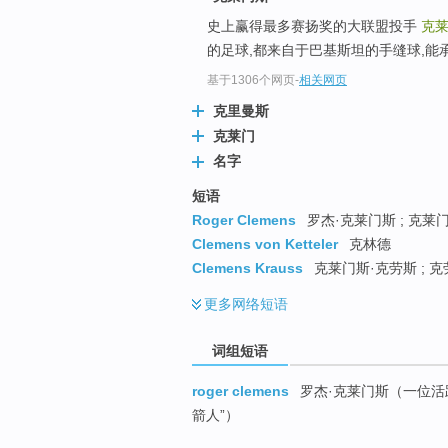
top
史上赢得最多赛扬奖的大联盟投手
克
的足球,都来自于巴基斯坦的手缝球,能
基于1306个网页
-
相关网页
克里曼斯
克莱门
名字
短语
Roger Clemens
罗杰·克莱门斯 ; 克莱门斯
Clemens von Ketteler
克林德
Clemens Krauss
克莱门斯·克劳斯 ; 克
更多
网络短语
词组短语
roger clemens
罗杰·克莱门斯（一位活跃
箭人”）