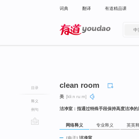
词典
翻译
有道精品课
中
有道 - 网易旗下搜索
clean room
目录
美
[kliːn ruːm]
释义
洁净室：指通过特殊手段保持高度洁净的
例句
网络释义
专业释义
英英
go
top
洁净室
[电子]