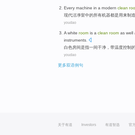
Every
machine
in
a
modern
clean
ro
现代
洁净
室
中的
所有
机器
都
是
用来制
youdao
A
white
room
is
a
clean
room
as well 
instruments
.
白色
房间
是
指一
间
干净
，带温度控制
youdao
更多双语例句
关于有道
Investors
有道智选
官