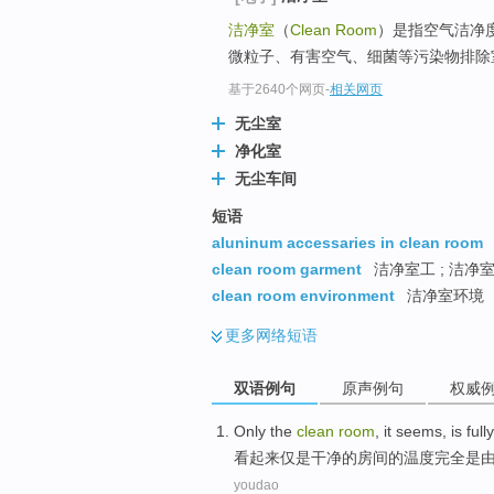
洁净室
（
Clean Room
）是指空气洁净
微粒子、有害空气、细菌等污染物排除室
基于2640个网页
-
相关网页
无尘室
净化室
无尘车间
短语
aluninum accessaries in clean room
clean room garment
洁净室工 ; 洁净
clean room environment
洁净室环境
更多
网络短语
双语例句
原声例句
权威
Only
the
clean
room
,
it seems
,
is
fully
看起来
仅
是
干净
的
房间
的温度
完全
是
youdao