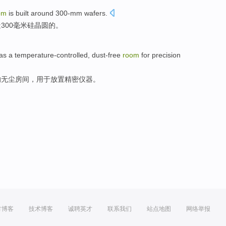
om
is
built
around 300
-mm
wafers
.
造
300
毫米
硅晶圆
的。
as a temperature-controlled,
dust-free
room
for
precision
的
无尘
房间，
用于
放置
精密
仪器
。
方博客
技术博客
诚聘英才
联系我们
站点地图
网络举报