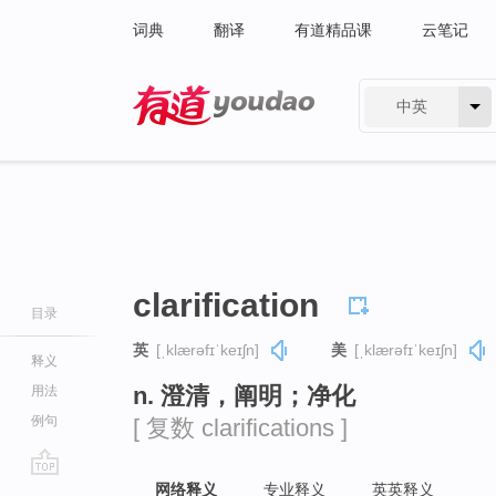
词典
翻译
有道精品课
云笔记
中英
有道 - 网易旗下搜索
clarification
目录
英
[ˌklærəfɪˈkeɪʃn]
美
[ˌklærəfɪˈkeɪʃn]
释义
n. 澄清，阐明；净化
用法
例句
[ 复数 clarifications ]
go
网络释义
专业释义
英英释义