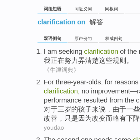
词组短语
同近义词
同根词
clarification on
解答
双语例句
原声例句
权威例句
I
am
seeking
clarification
of
the
我
正在
努力
弄清楚
这些
规则
。
《牛津词典》
For
three-year-olds
,
for
reasons
clarification
,
no
improvement
—
r
performance
resulted from the
c
对于
三
岁
的
孩子
来说
，由于一些
改善
，只是因为
改变
而
略有
下降
youdao
The second
one
needs
some
cl