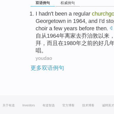
双语例句
权威例句
I
hadn't
been
a regular
churchgo
Georgetown
in
1964,
and
I
'd
st
choir
a
few
years
before
then.
自从
1964
年
离家
去
乔治敦
以来
拜
，
而且
在
1980年
之前
的
好几
唱
。
youdao
更多双语例句
关于有道
Investors
有道智选
官方博客
技术博客
诚聘英