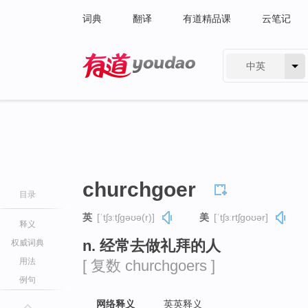
词典
翻译
有道精品课
云笔记
中英
有道 - 网易旗下搜索
churchgoer
目录
英
[ˈtʃɜːtʃɡəʊə(r)]
美
[ˈtʃɜːrtʃɡoʊər]
释义
n. 经常去做礼拜的人
权威词典
用法
[ 复数 churchgoers ]
例句
网络释义
英英释义