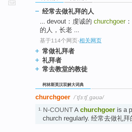
go
经常去做礼拜的人
top
... devout：虔诚的
churchgoer
：
的人，长老 ...
基于114个网页
-
相关网页
常做礼拜者
礼拜者
常去教堂的教徒
柯林斯英汉双解大词典
churchgoer
/ˈtʃɜːtʃˌɡəʊə/
N-COUNT
A
churchgoer
is a 
1.
church regularly. 经常去做礼