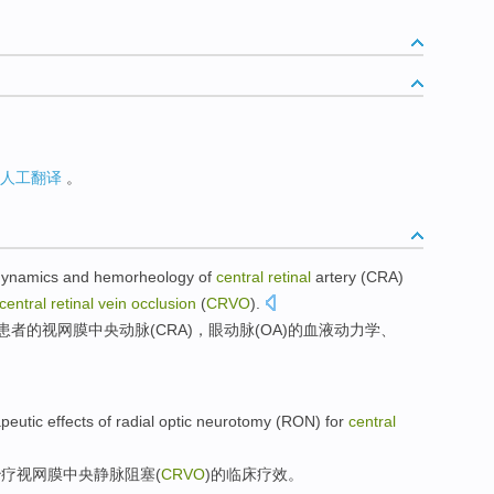
人工翻译
。
ynamics
and
hemorheology
of
central
retinal
artery
(
CRA
)
central
retinal
vein
occlusion
(
CRVO
).
患者
的
视网膜中央
动脉
(
CRA
)，
眼
动脉(
OA
)的
血液
动力学、
peutic effects
of
radial
optic
neurotomy
(
RON
) for
central
治疗
视网膜
中央
静脉
阻塞
(
CRVO
)
的
临床
疗效。