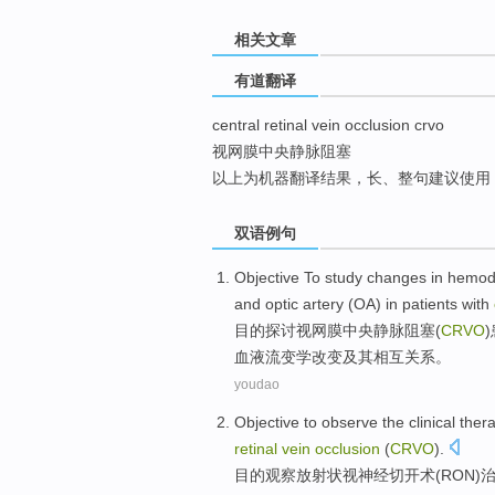
top
相关文章
有道翻译
central retinal vein occlusion crvo
视网膜中央静脉阻塞
以上为机器翻译结果，长、整句建议使用
双语例句
Objective
To study
changes
in
hemod
and
optic
artery (
OA
) in
patients with
目的
探讨
视网膜
中央
静脉
阻塞
(
CRVO
)
血液
流变学
改变
及其相互关系。
youdao
Objective to
observe the
clinical
thera
retinal
vein
occlusion
(
CRVO
).
目的
观察
放射状
视神经
切开术
(
RON
)