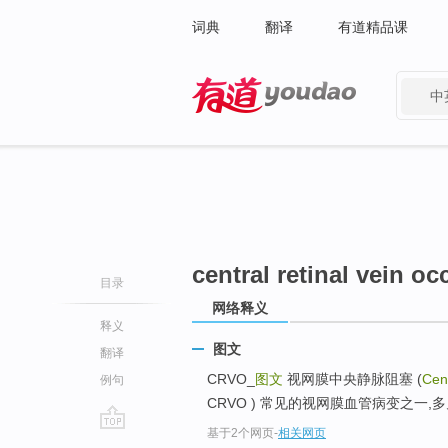
词典
翻译
有道精品课
中
有道 - 网易旗下搜索
central retinal vein oc
目录
网络释义
释义
图文
翻译
CRVO_
图文
视网膜中央静脉阻塞 (
Cent
例句
CRVO ) 常见的视网膜血管病变之一,多
基于2个网页
-
相关网页
go