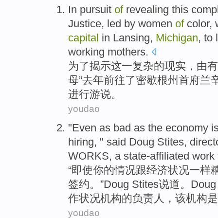
In pursuit
of
revealing
this
compl
top
Justice
,
led
by
women
of
color,
capital
in
Lansing
,
Michigan
, to
working mothers
.
为了
揭示
这
一复杂
的
现实
，
由
有
母”
去年
前往
了
密歇根州
首府
兰
进行
游说
。
youdao
"
Even
as
bad
as the
economy
i
hiring, "
said
Doug
Stites
, direc
WORKS
, a state-affiliated
work 
“
即使
你
的情况跟
经济
状况
一样
签约。”
Doug
Stites
说道
。Doug 
作
状况
机构
的负责人，该机构是
youdao