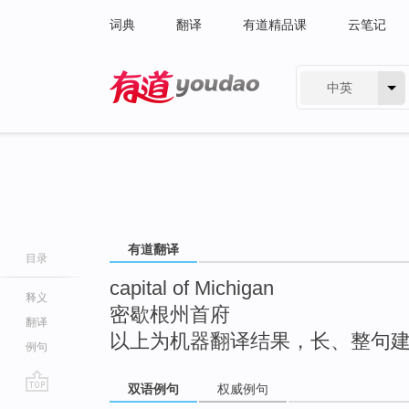
词典
翻译
有道精品课
云笔记
中英
有道 - 网易旗下搜索
有道翻译
目录
capital of Michigan
释义
密歇根州首府
翻译
以上为机器翻译结果，长、整句
例句
双语例句
权威例句
go