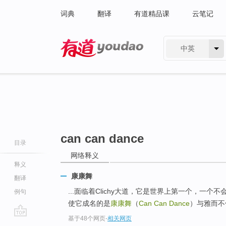
词典
翻译
有道精品课
云笔记
中英
有道 - 网易旗下搜索
can can dance
目录
网络释义
释义
康康舞
翻译
...面临着Clichy大道，它是世界上第一个，一
例句
使它成名的是
康康舞
（
Can Can Dance
）与雅而不
基于48个网页
-
相关网页
go