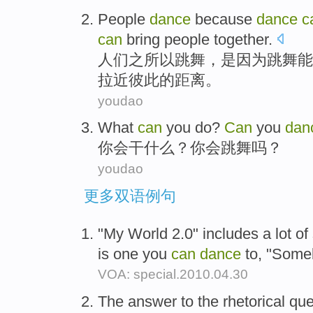
People
dance
because
dance
c
can
bring people together
.
人们
之所以
跳舞
，
是因为
跳舞
能
拉近
彼此的距离。
youdao
What
can
you
do
?
Can
you
dan
你
会
干什么
？你会
跳舞
吗？
youdao
更多双语例句
"My World 2.0" includes a lot of
is one you
can
dance
to, "Some
VOA: special.2010.04.30
The answer to the rhetorical que