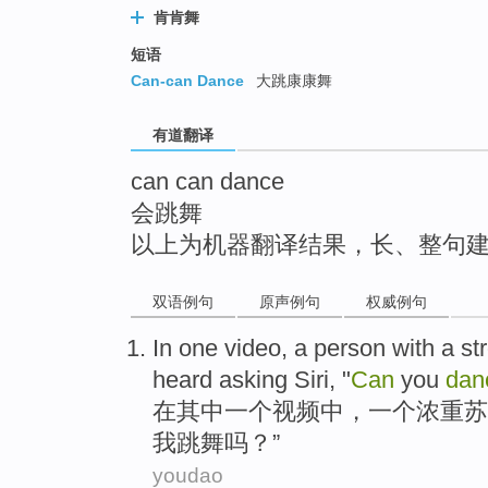
肯肯舞
top
短语
Can-can Dance
大跳康康舞
有道翻译
can can dance
会跳舞
以上为机器翻译结果，长、整句
双语例句
原声例句
权威例句
In
one
video
,
a
person
with a
st
heard
asking
Siri
, "
Can
you
dan
在
其中一个
视频
中，
一
个
浓重
苏
我
跳舞
吗？”
youdao