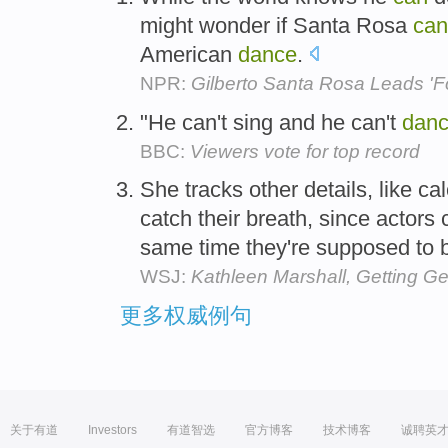
might wonder if Santa Rosa
can
American
dance
.
NPR:
Gilberto Santa Rosa Leads 'F
"He can't sing and he can't
dan
BBC:
Viewers vote for top record
She tracks other details, like c
catch their breath, since actors 
same time they're supposed to b
WSJ:
Kathleen Marshall, Getting Ge
更多权威例句
关于有道
Investors
有道智选
官方博客
技术博客
诚聘英