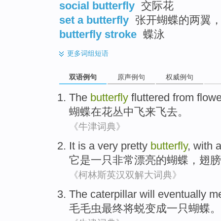
social butterfly
交际花
set a butterfly
张开蝴蝶的两翼，
butterfly stroke
蝶泳
更多
词组短语
双语例句
原声例句
权威例句
The
butterfly
fluttered
from flower
蝴蝶
在花丛中飞来飞去
。
《牛津词典》
It
is
a
very
pretty
butterfly
,
with 
它
是
一只
非常
漂亮
的
蝴蝶
，
翅膀
《柯林斯英汉双解大词典》
The caterpillar
will
eventually
me
毛毛虫
最终
将
蜕变
成
一
只蝴蝶
。