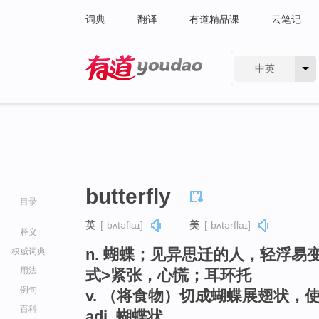
词典
翻译
有道精品课
云笔记
中英
有道 - 网易旗下搜索
butterfly
目录
英
[ˈbʌtəflaɪ]
美
[ˈbʌtərflaɪ]
释义
n. 蝴蝶；见异思迁的人，轻浮易
权威词典
用法
式>紧张，心慌；耳环托
例句
v. （将食物）切成蝴蝶展翅状，
百科
adj. 蝴蝶状