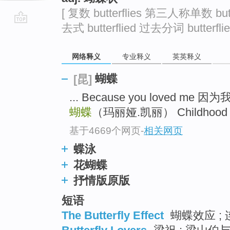
[ 复数 butterflies 第三人称单数 butt
去式 butterflied 过去分词 butterflie
go
top
网络释义
专业释义
英英释义
蝴蝶
[昆]
... Because you loved 
蝴蝶
（玛丽娅.凯丽） Childhoo
基于4669个网页
-
相关网页
蝶泳
花蝴蝶
抒情版原版
短语
The Butterfly Effect
蝴蝶效应 ; 