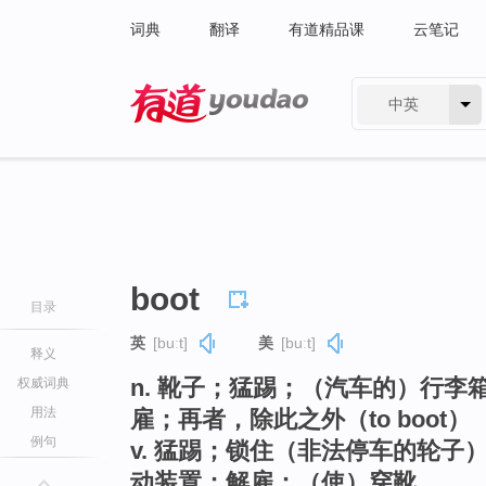
词典
翻译
有道精品课
云笔记
中英
有道 - 网易旗下搜索
boot
目录
英
[buːt]
美
[buːt]
释义
n. 靴子；猛踢；（汽车的）行
权威词典
用法
雇；再者，除此之外（to boot）
例句
v. 猛踢；锁住（非法停车的轮
动装置；解雇；（使）穿靴