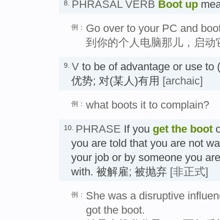
PHRASAL VERB
Boot up
mea
8.
Go over to your PC and boot 
例：
到你的个人电脑那儿，启动
V
to be of advantage or use 
9.
优势; 对(某人)有用
[archaic]
what boots it to complain?
例：
PHRASE
If you
get the boot
10.
you are told that you are not w
your job or by someone you are
with. 被解雇; 被抛弃
[非正式]
She was a disruptive influen
例：
got the boot.