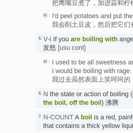
把鹰嘴豆煮了，加进蒜和柠
I'd peel potatoes and put the
例：
我会削土豆皮，然后把它们
V-I
If you
are boiling
with
anger
5.
发怒
[usu cont]
I used to be all sweetness an
例：
I would be boiling with rage.
我过去虽然表面上笑呵呵的
N
the state or action of boiling
6.
the boil, off the boil
) 沸腾
N-COUNT
A
boil
is a red, pain
7.
that contains a thick yellow li