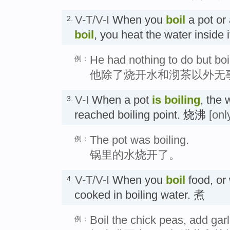
V-T/V-I
When you
boil
a pot or a
2.
boil
, you heat the water inside i
He had nothing to do but boi
例：
他除了烧开水和沏茶以外无
V-I
When a pot
is boiling
, the 
3.
reached boiling point. 烧沸
[onl
The pot was boiling.
例：
锅里的水烧开了。
V-T/V-I
When you
boil
food, or
4.
cooked in boiling water. 煮
Boil the chick peas, add gar
例：