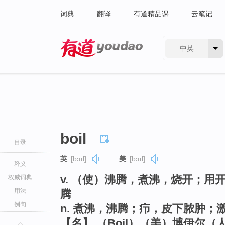
词典
翻译
有道精品课
云笔记
中英
有道 - 网易旗下搜索
boil
目录
英
[bɔɪl]
美
[bɔɪl]
释义
v. （使）沸腾，煮沸，烧开；
权威词典
用法
腾
例句
n. 煮沸，沸腾；疖，皮下脓肿
【名】 （Boil）（美）博伊尔（