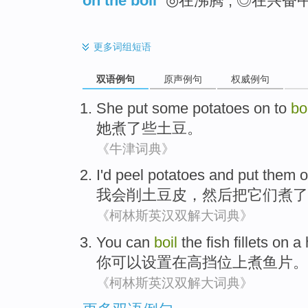
on the boil
◎在沸腾 , ◎在兴奋
更多
词组短语
双语例句
原声例句
权威例句
She
put
some
potatoes
on to
bo
她
煮了
些
土豆
。
《牛津词典》
I'd
peel
potatoes
and put
them
o
我会
削
土豆
皮，
然后
把
它们
煮了
《柯林斯英汉双解大词典》
You
can
boil
the
fish fillets
on
a
你
可以
设置
在
高
挡位上
煮
鱼片
。
《柯林斯英汉双解大词典》