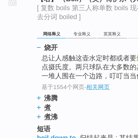
[ 复数 boils 第三人称单数 boils 现
go
去分词 boiled ]
top
网络释义
专业释义
英英释义
烧开
总让人感触这壶水定时都或者要
点摄氏度。两只球队在大多数的
一堆人围在一个边路，叮叮当当修
基于1554个网页
-
相关网页
沸腾
煮
煮沸
短语
boil down to
归结起来是 ; 其结果