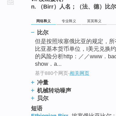
n. （Birr）人名；（法、德）
go
top
网络释义
专业释义
英英释义
比尔
但是按照埃塞俄比亚的规定，所有
比亚基本货币单位，I美元兑换约
的风险分析http：／／www．baoy
show．a...
基于880个网页
-
相关网页
冲量
机械转动噪声
贝尔
短语
Ethiopian Birr
埃塞俄比亚比尔 ;