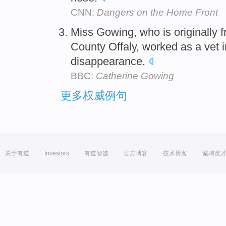
CNN:
Dangers on the Home Front
Miss Gowing, who is originally f
County Offaly, worked as a vet i
disappearance.
BBC:
Catherine Gowing
更多权威例句
关于有道
Investors
有道智选
官方博客
技术博客
诚聘英