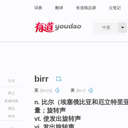
词典
翻译
有道精品课
云笔记
中英
有道 - 网易旗下搜索
birr
目录
英
[bɜː(r)]
美
[bɜːr]
释义
n. 比尔（埃塞俄比亚和厄立特
权威词典
用法
量；旋转声
例句
vt. 使发出旋转声
vi. 发出旋转声