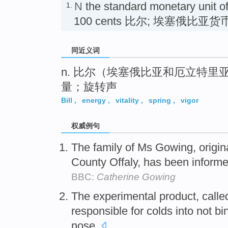
N
the standard monetary unit of 
1.
100 cents 比尔; 埃塞俄比亚
同近义词
n. 比尔（埃塞俄比亚和厄立特
量；旋转声
Bill
,
energy
,
vitality
,
spring
,
vigor
权威例句
The family of Ms Gowing, origina
County Offaly, has been inform
BBC:
Catherine Gowing
The experimental product, call
responsible for colds into not bi
nose.