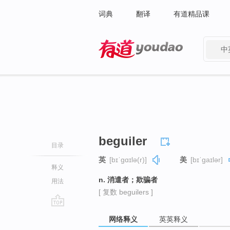
词典
翻译
有道精品课
中
有道 - 网易旗下搜索
beguiler
目录
英
[bɪˈɡɑɪlə(r)]
美
[bɪˈɡaɪlər]
释义
n. 消遣者；欺骗者
用法
[ 复数 beguilers ]
go
网络释义
英英释义
top