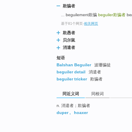
欺骗者
... beguilement欺骗
beguiler
欺骗者
be
基于81个网页
-
相关网页
欺愚者
贝尔鼠
消遣者
短语
Balshan Beguiler
波珊骗徒
beguiler detail
消遣者
beguiler tricker
欺骗者
同近义词
同根词
n. 消遣者；欺骗者
duper
,
hoaxer