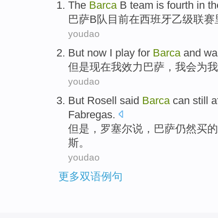
The
Barca
B
team
is
fourth
in
th
巴萨
B
队
目前
在
西班牙
乙级联赛
youdao
But
now
I
play for
Barca
and
wa
但是
现在
我
效力
巴萨，
我会
为
我
youdao
But
Rosell
said
Barca
can still
a
Fabregas
.
但是
，罗
塞尔
说
，
巴萨
仍然
买
的
斯
。
youdao
更多双语例句