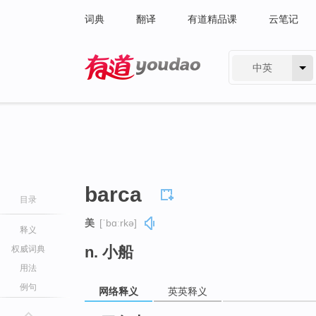
词典
翻译
有道精品课
云笔记
中英
有道 - 网易旗下搜索
barca
目录
美
[ˈbɑːrkə]
释义
n. 小船
权威词典
用法
例句
网络释义
英英释义