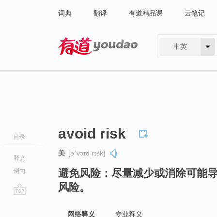
词典
翻译
有道精品课
云笔记
中英
有道 - 网易旗下搜索
avoid risk
目录
美
[əˈvɔɪd rɪsk]
释义
避免风险：尽量减少或消除可能
例句
风险。
go
top
网络释义
专业释义