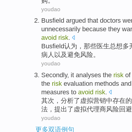
购
。
youdao
Busfield
argued that
doctors
we
unnecessarily
because
they
wa
avoid
risk
.
Busfield
认为
，
那些医生
总
想
多
病人
以及
避免
风险。
youdao
Secondly
,
it analyses
the
risk
of
the
risk
evaluation
methods
an
measures
to
avoid
risk
.
其次
，
分析
了
虚拟
营销
中
存在的
法
，
提出
了虚拟代理商风险
回避
youdao
更多双语例句