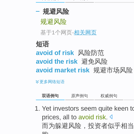
规避风险
规避风险
基于1个网页
-
相关网页
短语
avoid of risk
风险防范
avoid the risk
避免风险
avoid market risk
规避市场风险
更多
网络短语
双语例句
原声例句
权威例句
Yet
investors
seem
quite
keen
t
prices, all
to
avoid
risk
.
而
为
躲避
风险，
投资者
似乎
相当