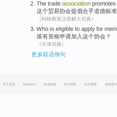
The
trade
association
promotes
这个
贸易
协会
提倡
合乎道德标准
《柯林斯英汉双解大词典》
Who
is eligible
to
apply for
memb
谁
有
资格
申请
加入
这个
协会？
《牛津词典》
更多双语例句
关于有道
Investors
有道智选
官方博客
技术博客
诚聘英