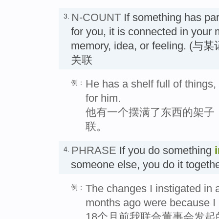
N-COUNT
If something has par
3.
for you, it is connected in your 
memory, idea, or feelin
关联
He has a shelf full of things
例：
for him.
他有一个摆满了东西的架子
联。
PHRASE
If you do something
4.
someone else, you do it tog
The changes I instigated in 
例：
months ago were because I 
18个月前我联合董事会发