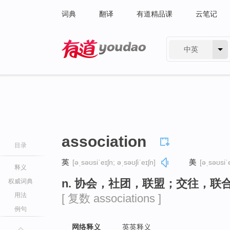
词典
翻译
有道精品课
云笔记
中英
有道 - 网易旗下搜索
association
目录
英
[əˌsəʊsiˈeɪʃn; əˌsəʊʃiˈeɪʃn]
美
[əˌsəʊsiˈe
释义
n. 协会，社团，联盟；交往，
权威词典
用法
[ 复数 associations ]
例句
网络释义
英英释义