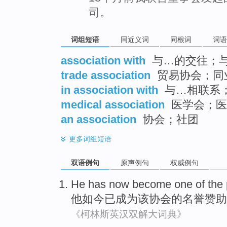
司。
词组短语
同近义词
同根词
词语
association with
与…的交往；
trade association
贸易协会；同
in association with
与…相联系
medical association
医学会；医
an association
协会；社团
更多
词组短语
双语例句
原声例句
权威例句
He
has now
become
one
of
the
他
如今
已
成为
该
协会
的
名誉赞助
《柯林斯英汉双解大词典》