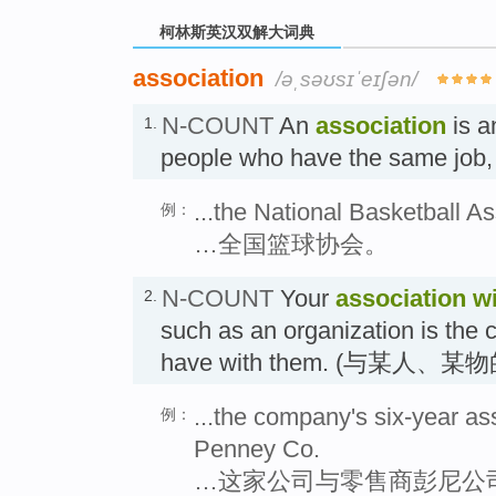
柯林斯英汉双解大词典
association
/əˌsəʊsɪˈeɪʃən/
N-COUNT
An
association
is an
1.
people who have the same job, 
...the National Basketball As
例：
…全国篮球协会。
N-COUNT
Your
association
w
2.
such as an organization is the 
have with them. (与某人、某
...the company's six-year ass
例：
Penney Co.
…这家公司与零售商彭尼公