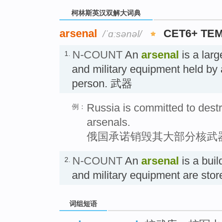
柯林斯英汉双解大词典
arsenal
CET6+ TE
/ˈɑːsənəl/
N-COUNT
An
arsenal
is a larg
1.
and military equipment held by 
person. 武器
Russia is committed to destr
例：
arsenals.
俄国承诺销毁其大部分核武
N-COUNT
An
arsenal
is a bui
2.
and military equipment are s
词组短语