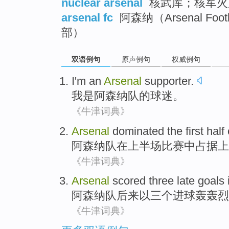
nuclear arsenal
核武库；核军火
arsenal fc
阿森纳（Arsenal Fo
部）
双语例句
原声例句
权威例句
I'm
an
Arsenal
supporter
.
我
是
阿森纳队
的球迷。
《牛津词典》
Arsenal
dominated
the
first
half
阿森纳队
在
上半场
比赛
中占据上
《牛津词典》
Arsenal
scored
three
late goals
阿森纳
队
后来
以
三个
进球
轰轰
烈
《牛津词典》