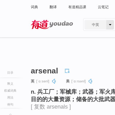
词典
翻译
有道精品课
云笔记
中英
有道 - 网易旗下搜索
arsenal
目录
英
[ˈɑːsənl]
美
[ˈɑːrsənl]
释义
n. 兵工厂；军械库；武器；军
权威词典
用法
目的的大量资源；储备的大批武
例句
[ 复数 arsenals ]