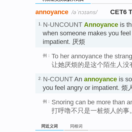
annoyance
CET6 
/əˈnɔɪəns/
N-UNCOUNT
Annoyance
is th
1.
when someone makes you feel f
impatient. 厌烦
To her annoyance the strang
例：
让她厌烦的是这个陌生人没
N-COUNT
An
annoyance
is s
2.
you feel angry or impatient
Snoring can be more than a
例：
打呼噜不只是一桩烦人的事
同近义词
同根词