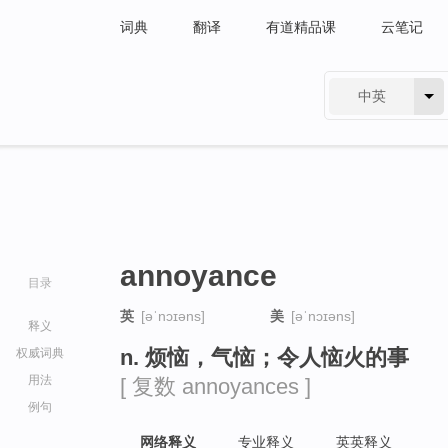
词典
翻译
有道精品课
云笔记
中英
有道 - 网易旗下搜索
annoyance
目录
英
[əˈnɔɪəns]
美
[əˈnɔɪəns]
释义
n. 烦恼，气恼；令人恼火的事
权威词典
用法
[ 复数 annoyances ]
例句
网络释义
专业释义
英英释义