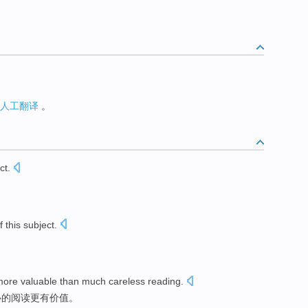
人工翻译
。
ct
.
f
this
subject
.
more
valuable
than
much
careless
reading
.
心的阅读
更
有价值
。