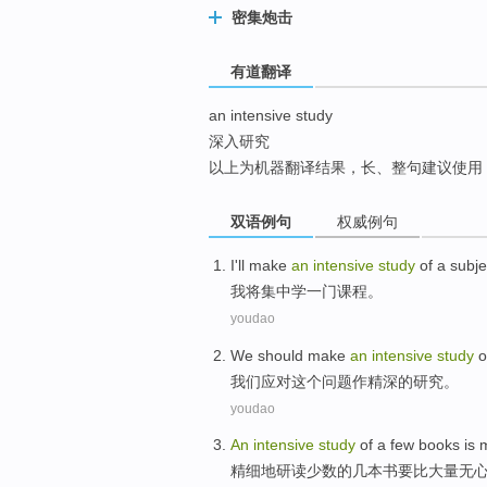
密集炮击
top
有道翻译
an intensive study
深入研究
以上为机器翻译结果，长、整句建议使用
双语例句
权威例句
I
'll make
an
intensive
study
of
a
subje
我
将
集中
学
一
门课程
。
youdao
We
should
make
an
intensive
study
o
我们
应对
这个
问题
作
精深
的
研究
。
youdao
An
intensive
study
of a few
books
is
精细
地研读
少数
的几
本书
要比
大量
无