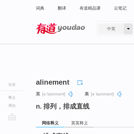
词典
翻译
有道精品课
云笔记
中英
有道 - 网易旗下搜索
alinement
目录
英
[əˈlaɪnmənt]
美
[əˈlaɪnmənt]
释义
n. 排列，排成直线
用法
网络释义
英英释义
go
top