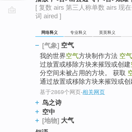
[ 复数 airs 第三人称单数 airs 现在
词 aired ]
go
top
网络释义
专业释义
英英释义
空气
[气象]
我的世界
空气
方块制作方法
空
过放置或移除方块来摧毁或创建
分空间未被占用的方块。 获取
通过放置或移除方块来摧毁或创
基于2869个网页
-
相关网页
鸟之诗
空中
大气
[地物]