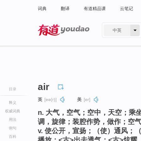
词典
翻译
有道精品课
云笔记
中英
有道 - 网易旗下搜索
air
目录
英
[eə(r)]
美
[er]
释义
n. 大气，空气；空中，天空；
权威词典
用法
调，旋律；装腔作势，做作；空
例句
v. 使公开，宣扬；（使）通风
百科
播放；<古>出去透气；<古>炫耀