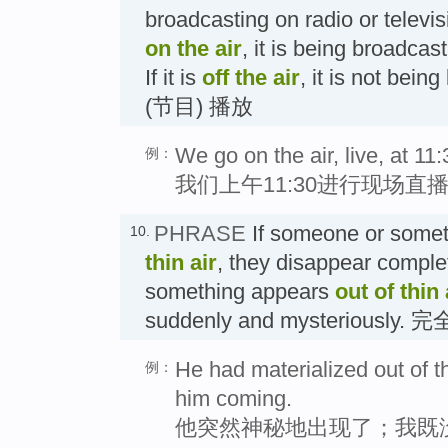
broadcasting on radio or televis
on the air
, it is being broadcast
If it is
off the air
, it is not bei
(节目) 播放
We go on the air, live, at 11
例：
我们上午11:30进行现场直
PHRASE
If someone or some
10.
thin air
, they disappear comple
something appears
out of thin 
suddenly and mysterious
He had materialized out of th
例：
him coming.
他突然神秘地出现了；我既