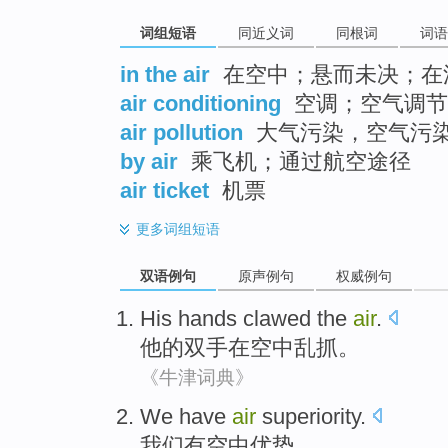
词组短语
同近义词
同根词
词语
in the air
在空中；悬而未决；在
air conditioning
空调；空气调节
air pollution
大气污染，空气污
by air
乘飞机；通过航空途径
air ticket
机票
更多
词组短语
双语例句
原声例句
权威例句
His
hands
clawed
the
air
.
他
的
双手
在
空中
乱抓
。
《牛津词典》
We
have
air
superiority
.
我们
有
空中
优势
。