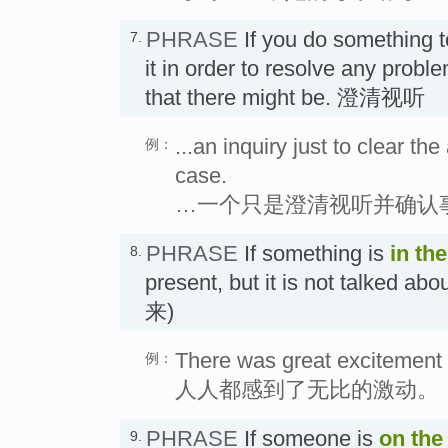
PHRASE
If you do something 
7.
it in order to resolve any prob
that there might be. 澄清视听
...an inquiry just to clear the
例：
case.
…一个只是澄清视听并确认
PHRASE
If something is
in the
8.
present, but it is not talk
来)
There was great excitement i
例：
人人都感到了无比的激动。
PHRASE
If someone is
on the 
9.