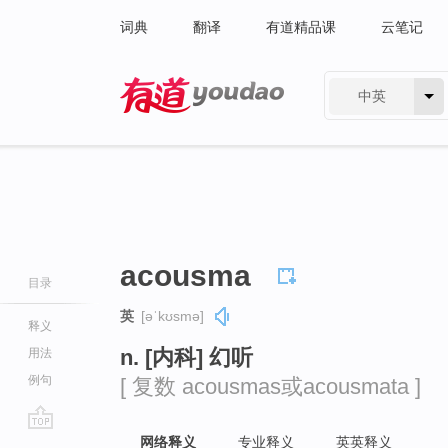
词典
翻译
有道精品课
云笔记
中英
有道 - 网易旗下搜索
acousma
目录
英
[əˈkʊsmə]
释义
n. [内科] 幻听
用法
例句
[ 复数 acousmas或acousmata ]
go
网络释义
专业释义
英英释义