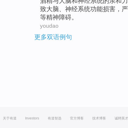
酒精
与
大脑
和
神经
系统
的
亲和力
致大脑、神经系统
功能
损害，严
等
精神
障碍
。
youdao
更多双语例句
关于有道
Investors
有道智选
官方博客
技术博客
诚聘英