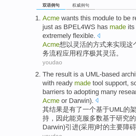
双语例句
权威例句
Acme
wants
this
module
to
be r
just as
BPEL4WS
has
made
it
extremely
flexible.
Acme
想
以
灵活
的方式
来
实现
这
务
流程
应用程序
极其
灵活。
youdao
The
result
is
a
UML-based
archi
with
ready
made
tool
support
,
s
barriers
to
adopting
many
resea
Acme
or
Darwin
).
其
结果
是
有了
一个
基于UML
的
持
，
因此
能克服
多数
基于研究的
Darwin)引进(
采用
)时
的
主要
障