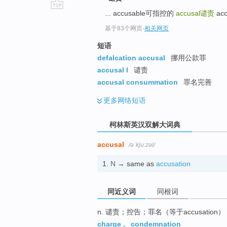
... accusable可指控的
accusal
谴责
acc
go
top
基于83个网页
-
相关网页
短语
defalcation accusal
挪用公款罪
accusal l
谴责
accusal consummation
罪名完善
更多
网络短语
柯林斯英汉双解大词典
accusal
/əˈkjuːzəl/
1.
N
→ same as
accusation
同近义词
同根词
n. 谴责；控告；罪名（等于accusation）
charge
,
condemnation