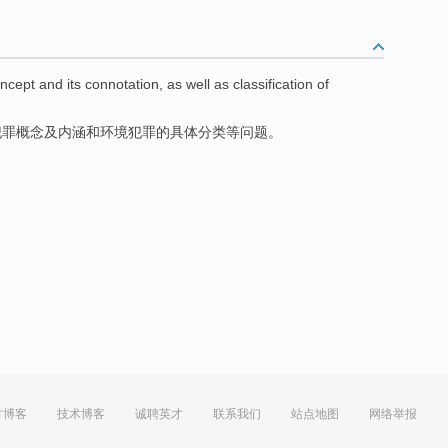
ncept
and
its connotation
, as well as
classification
of
犯罪
概念
及
内涵
和
环境犯罪的具体
分类
等问题。
方博客
技术博客
诚聘英才
联系我们
站点地图
网络举报