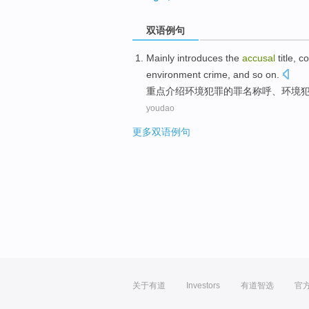
双语例句
Mainly
introduces
the
accusal
title,
co
environment
crime
,
and
so
on.
重点
介绍
环境
犯罪
的
罪名
称呼、环境
youdao
更多双语例句
关于有道
Investors
有道智选
官