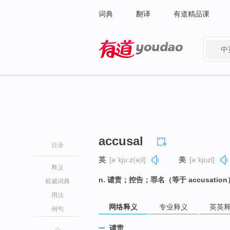
词典
翻译
有道精品课
中
有道 - 网易旗下搜索
accusal
目录
英
[əˈkjuːz(ə)l]
美
[əˈkjʊzl]
释义
n. 谴责；控告；罪名（等于 accusation
权威词典
用法
网络释义
专业释义
英英
例句
谴责