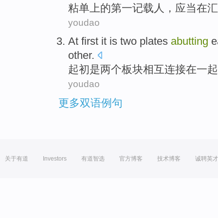
粘
单上
的
第一
记载人，
应当
在
汇
youdao
At first
it is
two
plates
abutting
e
other.
起初
是
两个
板块
相互连接在一起
youdao
更多双语例句
关于有道
Investors
有道智选
官方博客
技术博客
诚聘英