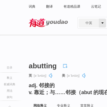
词典
翻译
有道精品课
云笔记
中英
有道 - 网易旗下搜索
abutting
目录
英
[əˈbʌtɪŋ]
美
[əˈbʌtɪŋ]
释义
adj. 邻接的
权威词典
用法
v. 靠近；与……邻接（abut 的
例句
网络释义
专业释义
英英释义