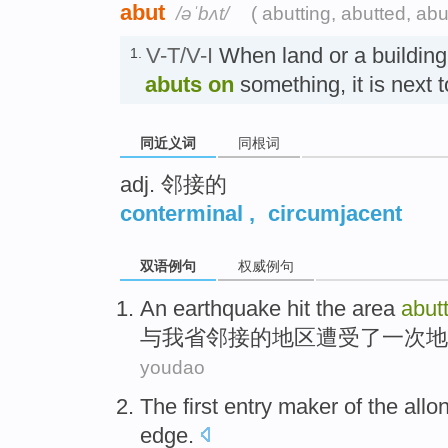
abut
/əˈbʌt/
( abutting, abutted, abu
V-T/V-I
When land or a buildin
1.
abuts on
something, it is next
同近义词
同根词
adj. 邻接的
conterminal
,
circumjacent
双语例句
权威例句
An
earthquake
hit
the
area
abut
与
我省
邻接的
地区
遭受
了
一次
地
youdao
The
first
entry maker
of
the
allo
edge.