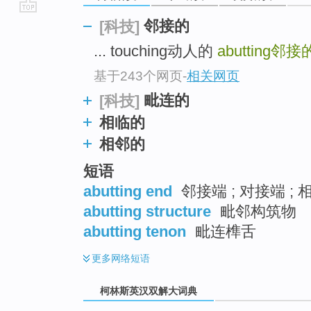
go
邻接的
[科技]
top
... touching动人的
abutting
邻接
基于243个网页
-
相关网页
毗连的
[科技]
相临的
相邻的
短语
abutting end
邻接端 ; 对接端 ; 
abutting structure
毗邻构筑物
abutting tenon
毗连榫舌
更多
网络短语
柯林斯英汉双解大词典