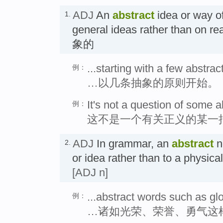
ADJ
An
abstract
idea or way of
1.
general ideas rather than on re
象的
...starting with a few abstrac
例：
…以几条抽象的原则开始。
It's not a question of some a
例：
这不是一个有关正义的某一
ADJ
In grammar, an
abstract
no
2.
or idea rather than to a phys
[ADJ n]
...abstract words such as gl
例：
…诸如光荣、荣誉、勇气这