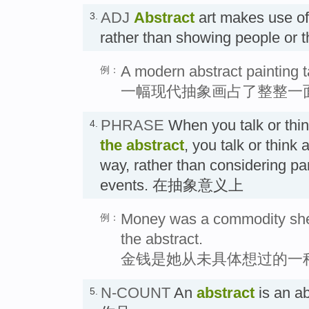
ADJ
Abstract
art makes use of
3.
rather than showing people o
A modern abstract painting 
例：
一幅现代抽象画占了整整一
PHRASE
When you talk or thi
4.
the abstract
, you talk or think 
way, rather than considering par
events. 在抽象意义上
Money was a commodity she 
例：
the abstract.
金钱是她从未具体想过的一
N-COUNT
An
abstract
is an a
5.