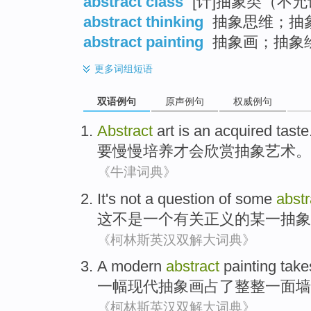
abstract class
[计]抽象类（不
abstract thinking
抽象思维；抽
abstract painting
抽象画；抽象
更多
词组短语
双语例句
原声例句
权威例句
Abstract
art
is
an acquired
taste
要慢慢
培养
才会
欣赏
抽象
艺术
。
《牛津词典》
It
's not
a
question
of
some
abstr
这
不是
一
个有关
正义
的
某一
抽象
《柯林斯英汉双解大词典》
A
modern
abstract
painting
take
一
幅
现代
抽象画
占
了整整
一
面墙
《柯林斯英汉双解大词典》