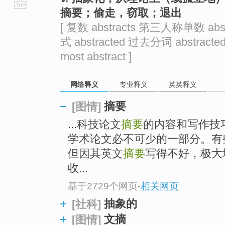
摘要；偷走，窃取；退出
go
[ 复数 abstracts 第三人称单数 abst
top
式 abstracted 过去分词 abstract
most abstract ]
网络释义
专业释义
英英释义
摘要
[图情]
...科技论文
摘要
的内容和写作技
学术论文必不可少的一部分。有
但因其英文
摘要
写得不好，极大
收...
基于2729个网页
-
相关网页
抽象的
[社科]
文摘
[图情]