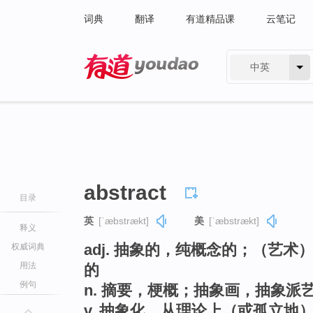
词典
翻译
有道精品课
云笔记
中英
有道 - 网易旗下搜索
abstract
目录
英
[ˈæbstrækt]
美
[ˈæbstrækt]
释义
adj. 抽象的，纯概念的；（艺
权威词典
用法
的
例句
n. 摘要，梗概；抽象画，抽象派
v. 抽象化，从理论上（或孤立