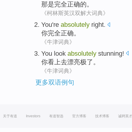
那
是
完全
正确
的。
《柯林斯英汉双解大词典》
You
're
absolutely
right
.
你
完全
正确
。
《牛津词典》
You
look
absolutely
stunning
!
你
看上去
漂亮
极了。
《牛津词典》
更多双语例句
关于有道
Investors
有道智选
官方博客
技术博客
诚聘英