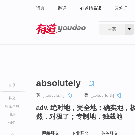
词典
翻译
有道精品课
云笔记
中英
有道 - 网易旗下搜索
absolutely
目录
英
[ˈæbsəluːtli]
美
[ˌæbsəˈluːtli]
释义
adv. 绝对地，完全地；确实地
权威词典
用法
然，对极了；专制地，独裁地
例句
网络释义
专业释义
英英释义