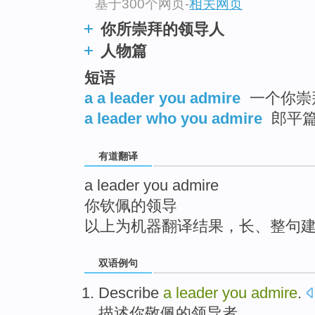
基于300个网页
-
相关网页
top
你所崇拜的领导人
人物篇
短语
a a leader you admire
一个你崇
a leader who you admire
郎平
有道翻译
a leader you admire
你钦佩的领导
以上为机器翻译结果，长、整句
双语例句
Describe
a
leader
you
admire
.
描述
你
敬佩
的
领导者
。