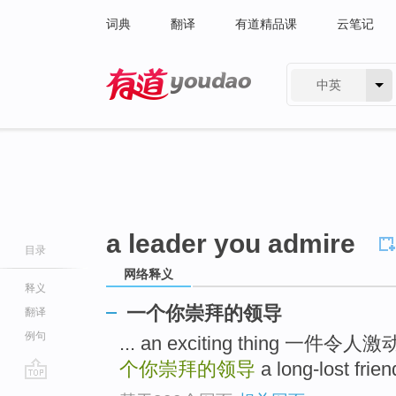
词典
翻译
有道精品课
云笔记
中英
有道 - 网易旗下搜索
a leader you admire
目录
网络释义
释义
一个你崇拜的领导
翻译
例句
... an exciting thing 一件
个你崇拜的领导
a long-lost 
go