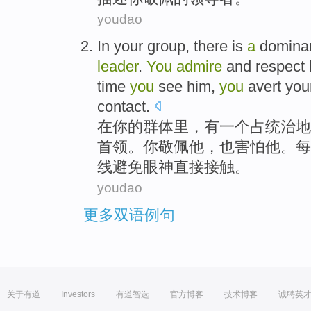
youdao
In
your
group
,
there is
a
domina
leader
.
You
admire
and respect
time
you
see
him,
you
avert
you
contact
.
在
你
的
群体里
，
有
一个
占统治地
首领
。
你
敬佩
他
，
也
害怕
他。
每
线
避免
眼神
直接
接触
。
youdao
更多双语例句
关于有道
Investors
有道智选
官方博客
技术博客
诚聘英