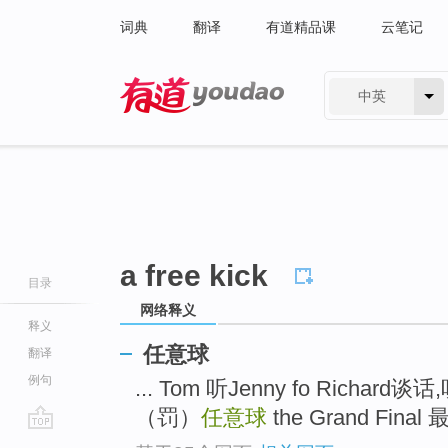
词典
翻译
有道精品课
云笔记
中英
有道 - 网易旗下搜索
a free kick
目录
网络释义
释义
任意球
翻译
例句
... Tom 听Jenny fo Richa
（罚）
任意球
the Grand Fina
go