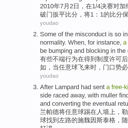
2010年
7
月
2
日，在1/4
决赛对
加
破门
扳平
比分，将1：1的比分
youdao
Some
of the
misconduct
is
so in
normality
.
When
,
for instance
,
be
bumping
and
blocking
in the
有些
不端
行为
在得到
制度
许可
后
如
，
当
任意球
飞来
时，门口势必
youdao
After Lampard had sent
a
free-
k
side
raced away,
with
muller
fin
and converting
the
eventual ret
兰帕德
将
任意球
踢在人
墙上
，
勒
球
找到
左路
的施魏因斯泰格，随