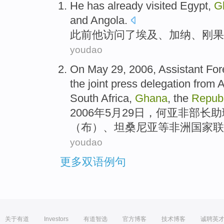
He
has already
visited
Egypt
,
G
and
Angola
.
此前
他
访问了
埃及
、
加纳
、
刚果
youdao
On
May
29
, 2006,
Assistant
For
the joint
press
delegation
from
A
South Africa
,
Ghana
, the
Repub
2006年
5
月29日
，
何亚非
部长
助
（布）、
坦桑尼亚
等
非洲
国家
联
youdao
更多双语例句
关于有道
Investors
有道智选
官方博客
技术博客
诚聘英