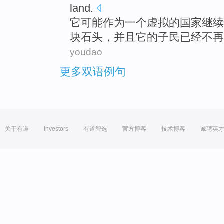
land.
它
可能
作为
一
个
虚拟
的
国家
继续
块石头
，
并且
它
的
子民
已经
不再
youdao
更多双语例句
关于有道
Investors
有道智选
官方博客
技术博客
诚聘英