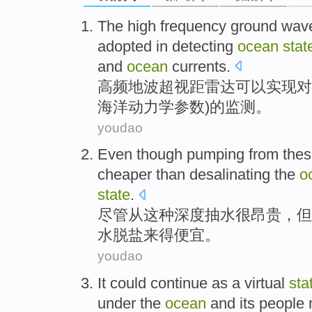
The
high frequency
ground wa
adopted
in detecting
ocean
stat
and
ocean
currents
.
高频
地波超视距
雷达
可以
实现
对
海洋动力学参数)的监测。
youdao
Even though
pumping
from
the
cheaper
than
desalinating
the
o
state
.
尽管
从
这种
深度
抽水
很
昂贵，
但
水
脱盐
来得
便宜
。
youdao
It
could
continue
as
a
virtual
sta
under the
ocean
and
its
people