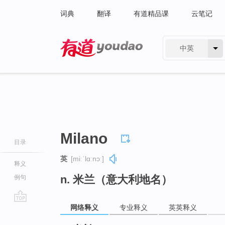
词典
翻译
有道精品课
云笔记
中英
有道 - 网易旗下搜索
Milano
目录
英
[miːˈlɑːnɔː]
释义
n. 米兰（意大利地名）
例句
网络释义
专业释义
英英释义
go
top