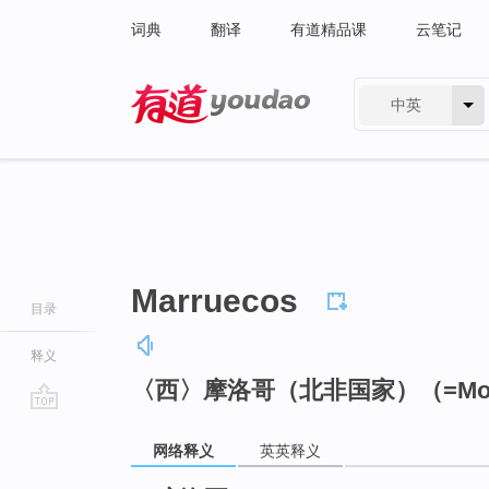
词典
翻译
有道精品课
云笔记
中英
有道 - 网易旗下搜索
Marruecos
目录
释义
〈西〉摩洛哥（北非国家）（=Mor
go
top
网络释义
英英释义