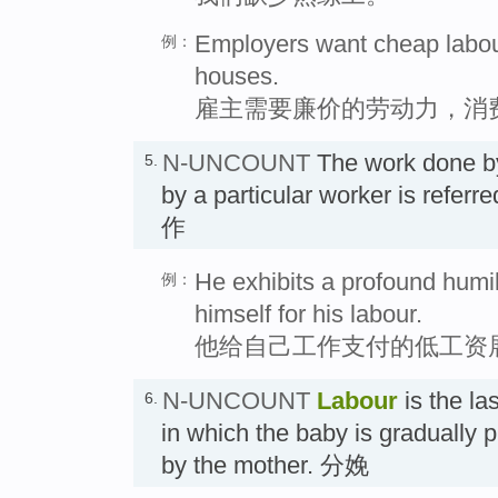
Employers want cheap labo
例：
houses.
雇主需要廉价的劳动力，消
N-UNCOUNT
The work done by
5.
by a particular worker is referre
作
He exhibits a profound humil
例：
himself for his labour.
他给自己工作支付的低工资
N-UNCOUNT
Labour
is the la
6.
in which the baby is gradually
by the mother. 分娩