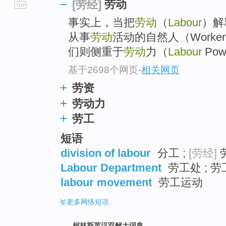
劳动
[劳经]
go
事实上，当把
劳动
（
Labour
）解
top
从事
劳动
活动的自然人（Worke
们则侧重于
劳动
力（
Labour
Pow
基于2698个网页
-
相关网页
劳资
劳动力
劳工
短语
division of labour
分工 ;
[劳经]
劳
Labour Department
劳工处 ; 劳
labour movement
劳工运动
更多
网络短语
柯林斯英汉双解大词典