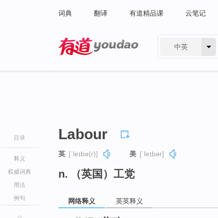
词典
翻译
有道精品课
云笔记
中英
有道 - 网易旗下搜索
Labour
目录
英
[ˈleɪbə(r)]
美
[ˈleɪbər]
释义
n. （英国）工党
权威词典
用法
例句
网络释义
英英释义