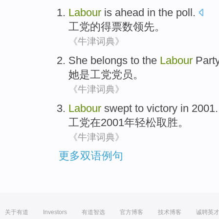
Labour
is
ahead
in the
poll
.
工党
的
得票数
领先
。
《牛津词典》
She
belongs to the
Labour
Part
她
是
工党
党员
。
《牛津词典》
Labour
swept to victory
in
2001.
工党
在
2001年轻松取胜。
《牛津词典》
更多双语例句
关于有道
Investors
有道智选
官方博客
技术博客
诚聘英