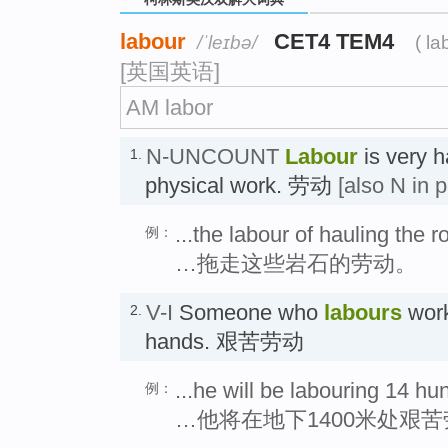
labour
CET4 TEM4
/ˈleɪbə/
( la
[英国英语]
AM labor
N-UNCOUNT
Labour
is very h
1.
physical work. 劳动
[also N in p
...the labour of hauling the 
例：
…拖走这些岩石的劳动。
V-I
Someone who
labours
work
2.
hands. 艰苦劳动
...he will be labouring 14 h
例：
…他将在地下1400米处艰