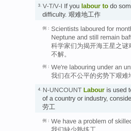
V-T/V-I
If you
labour
to
do some
3.
difficulty. 艰难地工作
Scientists laboured for mont
例：
Neptune and still remain baf
科学家们为揭开海王星之谜
不解。
We're labouring under an un
例：
我们在不公平的劣势下艰难
N-UNCOUNT
Labour
is used t
4.
of a country or industry, consi
劳工
We have a problem of skilled
例：
我们缺少熟练工。